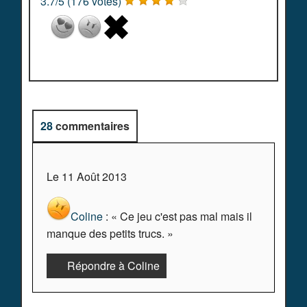
3.7
/
5
(
176
votes)
28
commentaires
Le 11 Août 2013
Coline
: « Ce jeu c'est pas mal mais il
manque des petits trucs. »
Répondre à Coline