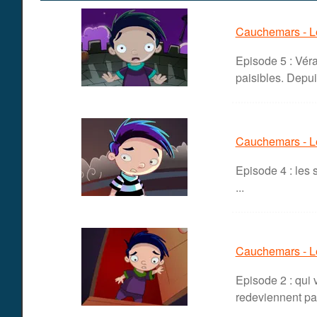
Cauchemars - L
Episode 5 : Véra
paisibles. Depuis
Cauchemars - L
Episode 4 : les 
...
Cauchemars - L
Episode 2 : qui 
redeviennent pais