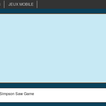
C
JEUX MOBILE
t Simpson Saw Game