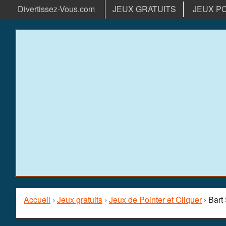
Divertissez-Vous.com
JEUX GRATUITS
JEUX P
Accueil
›
Jeux gratuits
›
Jeux de Pointer et Cliquer
› Bar