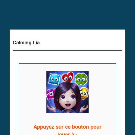
Calming Lia
Appuyez sur ce bouton pour
jouer à :