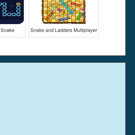
 Snake
Snake and Ladders Multiplayer