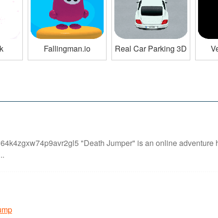
k
Fallingman.io
Real Car Parking 3D
V
k4zgxw74p9avr2gl5 "Death Jumper" is an online adventure hor
..
ump