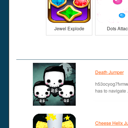
Jewel Explode
Dots Attac
Death Jumper
h53ocyog7fvmw64
has to navigate .
Cheese Helix J