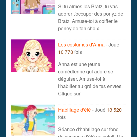
Si tu aimes les Bratz, tu vas
adorer t'occuper des ponyz de
Bratz. Amuse-toi à coiffer le
poney de ton choix.
Les costumes d'Anna
- Joué
10 778
fois
Anna est une jeune
comédienne qui adore se
déguiser. Amuse-toi à
l'habiller au gré de tes envies.
Clique sur
Habillage d'été
- Joué
13 520
fois
Séance d'habillage sur fond
de vacance d'été au soleil. Un