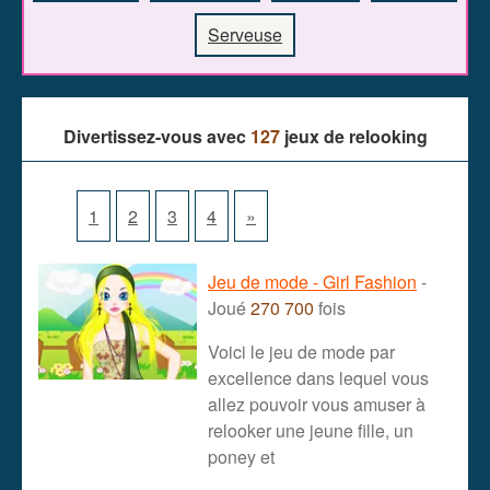
Serveuse
Divertissez-vous avec
127
jeux de relooking
1
2
3
4
»
Jeu de mode - Girl Fashion
-
Joué
270 700
fois
Voici le jeu de mode par
excellence dans lequel vous
allez pouvoir vous amuser à
relooker une jeune fille, un
poney et