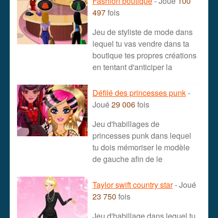
Fashion boutique
- Joué
100
497
fois
Jeu de styliste de mode dans
lequel tu vas vendre dans ta
boutique tes propres créations
en tentant d'anticiper la
Défilé des princesses punk
-
Joué
29 006
fois
Jeu d'habillages de
princesses punk dans lequel
tu dois mémoriser le modèle
de gauche afin de le
Taylor swift country star
- Joué
23 750
fois
Jeu d'habillage dans lequel tu